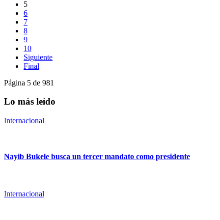
5
6
7
8
9
10
Siguiente
Final
Página 5 de 981
Lo más leído
Internacional
Nayib Bukele busca un tercer mandato como presidente
Internacional