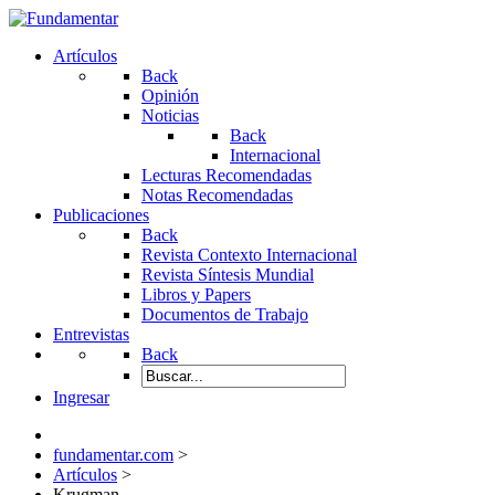
Artículos
Back
Opinión
Noticias
Back
Internacional
Lecturas Recomendadas
Notas Recomendadas
Publicaciones
Back
Revista Contexto Internacional
Revista Síntesis Mundial
Libros y Papers
Documentos de Trabajo
Entrevistas
Back
Ingresar
fundamentar.com
>
Artículos
>
Krugman