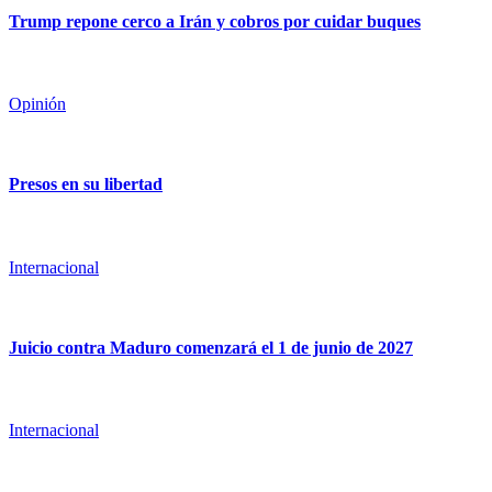
Trump repone cerco a Irán y cobros por cuidar buques
Opinión
Presos en su libertad
Internacional
Juicio contra Maduro comenzará el 1 de junio de 2027
Internacional