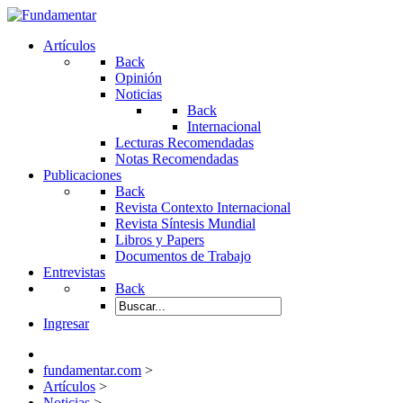
Artículos
Back
Opinión
Noticias
Back
Internacional
Lecturas Recomendadas
Notas Recomendadas
Publicaciones
Back
Revista Contexto Internacional
Revista Síntesis Mundial
Libros y Papers
Documentos de Trabajo
Entrevistas
Back
Ingresar
fundamentar.com
>
Artículos
>
Noticias
>