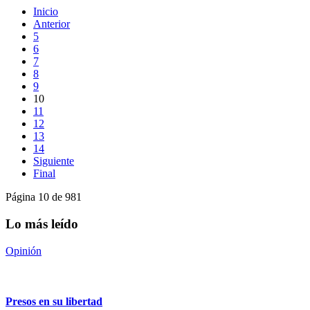
Inicio
Anterior
5
6
7
8
9
10
11
12
13
14
Siguiente
Final
Página 10 de 981
Lo más leído
Opinión
Presos en su libertad