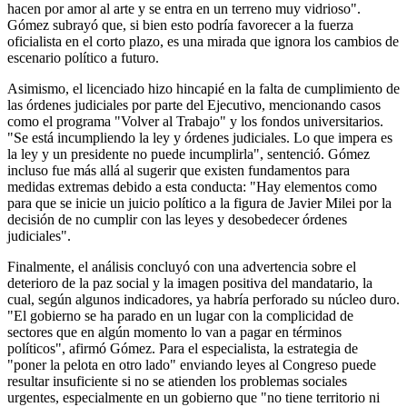
hacen por amor al arte y se entra en un terreno muy vidrioso".
Gómez subrayó que, si bien esto podría favorecer a la fuerza
oficialista en el corto plazo, es una mirada que ignora los cambios de
escenario político a futuro.
Asimismo, el licenciado hizo hincapié en la falta de cumplimiento de
las órdenes judiciales por parte del Ejecutivo, mencionando casos
como el programa "Volver al Trabajo" y los fondos universitarios.
"Se está incumpliendo la ley y órdenes judiciales. Lo que impera es
la ley y un presidente no puede incumplirla", sentenció. Gómez
incluso fue más allá al sugerir que existen fundamentos para
medidas extremas debido a esta conducta: "Hay elementos como
para que se inicie un juicio político a la figura de Javier Milei por la
decisión de no cumplir con las leyes y desobedecer órdenes
judiciales".
Finalmente, el análisis concluyó con una advertencia sobre el
deterioro de la paz social y la imagen positiva del mandatario, la
cual, según algunos indicadores, ya habría perforado su núcleo duro.
"El gobierno se ha parado en un lugar con la complicidad de
sectores que en algún momento lo van a pagar en términos
políticos", afirmó Gómez. Para el especialista, la estrategia de
"poner la pelota en otro lado" enviando leyes al Congreso puede
resultar insuficiente si no se atienden los problemas sociales
urgentes, especialmente en un gobierno que "no tiene territorio ni