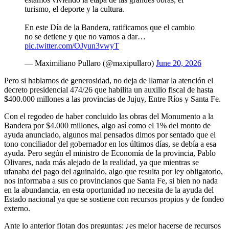
turismo, el deporte y la cultura.
En este Día de la Bandera, ratificamos que el cambio
no se detiene y que no vamos a dar…
pic.twitter.com/OJyun3vwyT
— Maximiliano Pullaro (@maxipullaro)
June 20, 2026
Pero si hablamos de generosidad, no deja de llamar la atención el
decreto presidencial 474/26 que habilita un auxilio fiscal de hasta
$400.000 millones a las provincias de Jujuy, Entre Ríos y Santa Fe.
Con el regodeo de haber concluido las obras del Monumento a la
Bandera por $4.000 millones, algo así como el 1% del monto de
ayuda anunciado, algunos mal pensados dimos por sentado que el
tono conciliador del gobernador en los últimos días, se debía a esa
ayuda. Pero según el ministro de Economía de la provincia, Pablo
Olivares, nada más alejado de la realidad, ya que mientras se
ufanaba del pago del aguinaldo, algo que resulta por ley obligatorio,
nos informaba a sus co provincianos que Santa Fe, si bien no nada
en la abundancia, en esta oportunidad no necesita de la ayuda del
Estado nacional ya que se sostiene con recursos propios y de fondeo
externo.
Ante lo anterior flotan dos preguntas: ¿es mejor hacerse de recursos