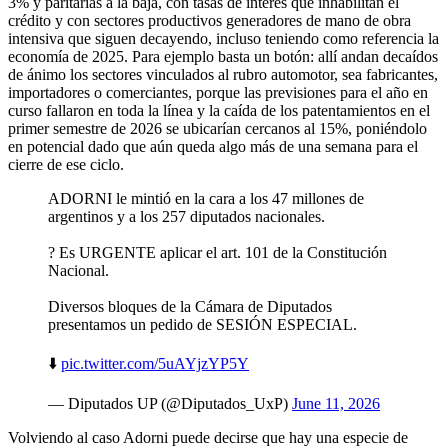
3% y paritarias a la baja, con tasas de interés que inhabilitan el
crédito y con sectores productivos generadores de mano de obra
intensiva que siguen decayendo, incluso teniendo como referencia la
economía de 2025. Para ejemplo basta un botón: allí andan decaídos
de ánimo los sectores vinculados al rubro automotor, sea fabricantes,
importadores o comerciantes, porque las previsiones para el año en
curso fallaron en toda la línea y la caída de los patentamientos en el
primer semestre de 2026 se ubicarían cercanos al 15%, poniéndolo
en potencial dado que aún queda algo más de una semana para el
cierre de ese ciclo.
ADORNI le mintió en la cara a los 47 millones de
argentinos y a los 257 diputados nacionales.
? Es URGENTE aplicar el art. 101 de la Constitución
Nacional.
Diversos bloques de la Cámara de Diputados
presentamos un pedido de SESIÓN ESPECIAL.
⬇️
pic.twitter.com/5uAYjzYP5Y
— Diputados UP (@Diputados_UxP)
June 11, 2026
Volviendo al caso Adorni puede decirse que hay una especie de