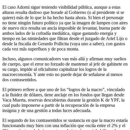
El caso Adorni sigue teniendo visibilidad pública, aunque a estas
alturas resulta dudoso que horade al Gobierno (o al presidente si se
quiere) más de lo que lo ha hecho hasta ahora. Si bien el personaje
no tiene ningún futuro político ya que la imagen de lumpen con aires
de nuevo rico resulta un ancla imposible de levantar, buena parte de
ambos lados de la cofradía mediática, sigue gastando energía y
tiempo en las nimiedades que filtran desde el juzgado de Ariel Lijo o
desde la fiscalía de Gerardo Pollicita (vaya uno a saber), con gastos
cada vez más superfluos y de poca monta.
Incluso, algunos comunicadores van más allá y afirman muy sueltos
de cuerpo, que el error no forzado de mantener al jefe de gabinete en
su cargo, impide al oficialismo capitalizar los logros de la
macroeconomía. Y ante esto no puede dejar de señalarse al menos
dos contrasentidos.
El primero refiere a que uno de los “logros de la macro”, vinculado
a la fluidez de dólares, tiene anclaje en los fondos que llegan desde
Vaca Muerta, reservas descubiertas durante la gestión K de YPF, la
cual pudo imponerse a partir de la recuperación de la empresa
insignia y de una gestión a todas luces adecuada.
El segundo de los contrasentidos se sustancia en que la macro estaría
funcionando muy bien con una inflación que oscila entre el 2% y el