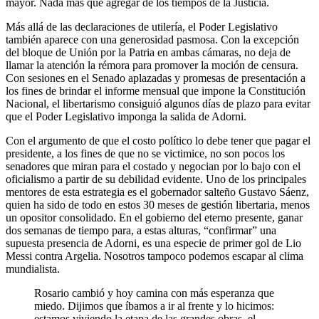
mayor. Nada más que agregar de los tiempos de la Justicia.
Más allá de las declaraciones de utilería, el Poder Legislativo
también aparece con una generosidad pasmosa. Con la excepción
del bloque de Unión por la Patria en ambas cámaras, no deja de
llamar la atención la rémora para promover la moción de censura.
Con sesiones en el Senado aplazadas y promesas de presentación a
los fines de brindar el informe mensual que impone la Constitución
Nacional, el libertarismo consiguió algunos días de plazo para evitar
que el Poder Legislativo imponga la salida de Adorni.
Con el argumento de que el costo político lo debe tener que pagar el
presidente, a los fines de que no se victimice, no son pocos los
senadores que miran para el costado y negocian por lo bajo con el
oficialismo a partir de su debilidad evidente. Uno de los principales
mentores de esta estrategia es el gobernador salteño Gustavo Sáenz,
quien ha sido de todo en estos 30 meses de gestión libertaria, menos
un opositor consolidado. En el gobierno del eterno presente, ganar
dos semanas de tiempo para, a estas alturas, “confirmar” una
supuesta presencia de Adorni, es una especie de primer gol de Lio
Messi contra Argelia. Nosotros tampoco podemos escapar al clima
mundialista.
Rosario cambió y hoy camina con más esperanza que
miedo. Dijimos que íbamos a ir al frente y lo hicimos:
estamos viviendo la etapa de las grandes obras, el