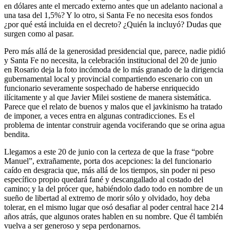
en dólares ante el mercado externo antes que un adelanto nacional a
una tasa del 1,5%? Y lo otro, si Santa Fe no necesita esos fondos
¿por qué está incluida en el decreto? ¿Quién la incluyó? Dudas que
surgen como al pasar.
Pero más allá de la generosidad presidencial que, parece, nadie pidió
y Santa Fe no necesita, la celebración institucional del 20 de junio
en Rosario deja la foto incómoda de lo más granado de la dirigencia
gubernamental local y provincial compartiendo escenario con un
funcionario severamente sospechado de haberse enriquecido
ilícitamente y al que Javier Milei sostiene de manera sistemática.
Parece que el relato de buenos y malos que el javkinismo ha tratado
de imponer, a veces entra en algunas contradicciones. Es el
problema de intentar construir agenda vociferando que se orina agua
bendita.
Llegamos a este 20 de junio con la certeza de que la frase “pobre
Manuel”, extrañamente, porta dos acepciones: la del funcionario
caído en desgracia que, más allá de los tiempos, sin poder ni peso
específico propio quedará fané y descangallado al costado del
camino; y la del prócer que, habiéndolo dado todo en nombre de un
sueño de libertad al extremo de morir sólo y olvidado, hoy deba
tolerar, en el mismo lugar que osó desafiar al poder central hace 214
años atrás, que algunos orates hablen en su nombre. Que él también
vuelva a ser generoso y sepa perdonarnos.