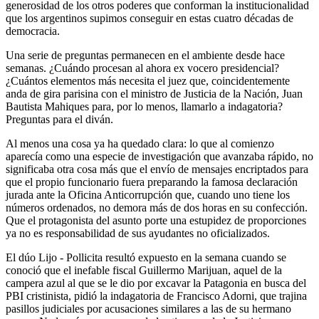
generosidad de los otros poderes que conforman la institucionalidad
que los argentinos supimos conseguir en estas cuatro décadas de
democracia.
Una serie de preguntas permanecen en el ambiente desde hace
semanas. ¿Cuándo procesan al ahora ex vocero presidencial?
¿Cuántos elementos más necesita el juez que, coincidentemente
anda de gira parisina con el ministro de Justicia de la Nación, Juan
Bautista Mahiques para, por lo menos, llamarlo a indagatoria?
Preguntas para el diván.
Al menos una cosa ya ha quedado clara: lo que al comienzo
aparecía como una especie de investigación que avanzaba rápido, no
significaba otra cosa más que el envío de mensajes encriptados para
que el propio funcionario fuera preparando la famosa declaración
jurada ante la Oficina Anticorrupción que, cuando uno tiene los
números ordenados, no demora más de dos horas en su confección.
Que el protagonista del asunto porte una estupidez de proporciones
ya no es responsabilidad de sus ayudantes no oficializados.
El dúo Lijo - Pollicita resultó expuesto en la semana cuando se
conoció que el inefable fiscal Guillermo Marijuan, aquel de la
campera azul al que se le dio por excavar la Patagonia en busca del
PBI cristinista, pidió la indagatoria de Francisco Adorni, que trajina
pasillos judiciales por acusaciones similares a las de su hermano