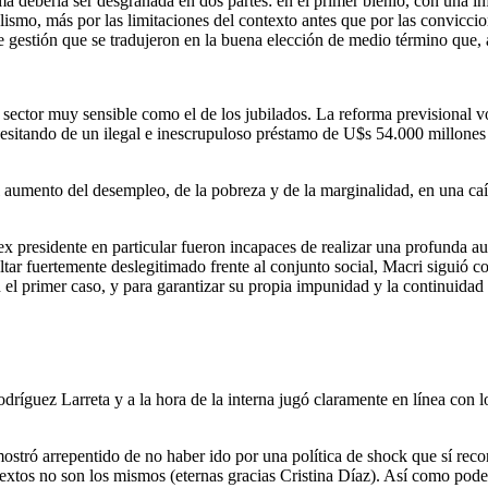
ma debería ser desgranada en dos partes: en el primer bienio, con una 
ismo, más por las limitaciones del contexto antes que por las convicci
 gestión que se tradujeron en la buena elección de medio término que, a
sector muy sensible como el de los jubilados. La reforma previsional v
esitando de un ilegal e inescrupuloso préstamo de U$s 54.000 millones 
 aumento del desempleo, de la pobreza y de la marginalidad, en una caíd
x presidente en particular fueron incapaces de realizar una profunda auto
ltar fuertemente deslegitimado frente al conjunto social, Macri siguió co
n el primer caso, y para garantizar su propia impunidad y la continuidad
ríguez Larreta y a la hora de la interna jugó claramente en línea con los
ostró arrepentido de no haber ido por una política de shock que sí reco
ntextos no son los mismos (eternas gracias Cristina Díaz). Así como pod