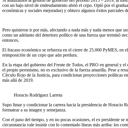
Si analizamos la gestión de gobierno del período 2015 – 2019, la mis
con un bajo nivel de endeudamiento abrió el cepo. Optó por el gradual
económicas y sociales mejoradas) y obtuvo algunos éxitos parciales de
Pero quisieron ir por más, afectando a nada más y nada menos que un 
como un adelanto del deterioro político de una fuerza que terminó nec
entonces.
El fracaso económico se refuerza en el cierre de 25.000 PyMES, en el
reimposición de un cepo que aún perdura.
En la etapa del gobierno del Frente de Todos, el PRO en general y el e
el propio peronismo, no es exclusivo de la fuerza amarilla. Pese a resu
Círculo Rojo de la Justicia, para condicionar proyecciones políticas e
más allá de 2019.
Horacio Rodríguez Larreta
Supo limar y condicionar la carrera hacia la presidencia de Horacio Rod
formatear a su imagen y semejanza.
Con el paso del tiempo, y en no pocas ocasiones, el ex presidente se m
circunstancia vale insistir con lo comentado líneas más arriba: los co