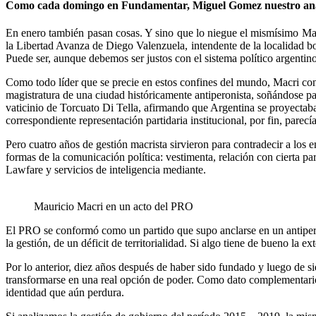
Como cada domingo en Fundamentar, Miguel Gomez nuestro analista
En enero también pasan cosas. Y sino que lo niegue el mismísimo Maur
la Libertad Avanza de Diego Valenzuela, intendente de la localidad bo
Puede ser, aunque debemos ser justos con el sistema político argentin
Como todo líder que se precie en estos confines del mundo, Macri con
magistratura de una ciudad históricamente antiperonista, soñándose pa
vaticinio de Torcuato Di Tella, afirmando que Argentina se proyectaba
correspondiente representación partidaria institucional, por fin, parec
Pero cuatro años de gestión macrista sirvieron para contradecir a los
formas de la comunicación política: vestimenta, relación con cierta p
Lawfare y servicios de inteligencia mediante.
Mauricio Macri en un acto del PRO
El PRO se conformó como un partido que supo anclarse en un antiperon
la gestión, de un déficit de territorialidad. Si algo tiene de bueno la
Por lo anterior, diez años después de haber sido fundado y luego de s
transformarse en una real opción de poder. Como dato complementario v
identidad que aún perdura.