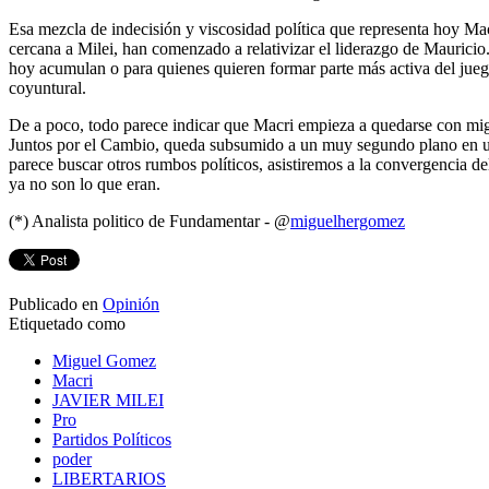
Esa mezcla de indecisión y viscosidad política que representa hoy Ma
cercana a Milei, han comenzado a relativizar el liderazgo de Mauricio.
hoy acumulan o para quienes quieren formar parte más activa del juego,
coyuntural.
De a poco, todo parece indicar que Macri empieza a quedarse con miga
Juntos por el Cambio, queda subsumido a un muy segundo plano en un h
parece buscar otros rumbos políticos, asistiremos a la convergencia del
ya no son lo que eran.
(*) Analista politico de Fundamentar - @
miguelhergomez
Publicado en
Opinión
Etiquetado como
Miguel Gomez
Macri
JAVIER MILEI
Pro
Partidos Políticos
poder
LIBERTARIOS