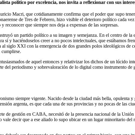
 politico por excelencia, nos invita a reflexionar con sus intere
icio Macri, que cotidianamente confirma que el poder que supo tener se
naerense de Tres de Febrero, hizo visible el deterioro político cada ve
o y reconocer que siempre nos deja a expensas de las sorpresas.
struyó un partido político a su imagen y semejanza. En el centro de la
ra sí y haciéndoselos creer a no pocos intelectuales, que estábamos fr
 al siglo XXI con la emergencia de dos grandes polos ideológicos de cen
ía cumplirse.
 entusiasmados de aquel entonces y relativizar los dichos de un lúcido i
arte del periodismo y sobrevaloración de lo digital como instrumento d
ismo siempre vigente. Nacido desde la ciudad más bella, opulenta y gori
 extensión argenta, es que cada una de sus provincias y no pocas de las 
iete de gestión en CABA, necesitó de la presencia nacional de la Unión 
ale decir que a ese aliado lo supo ubicar en un lugar minoritario del re