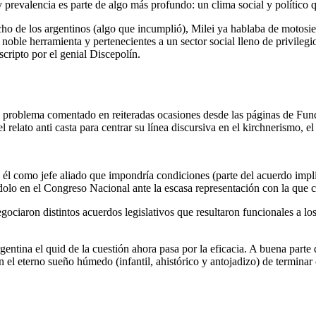
y prevalencia es parte de algo más profundo: un clima social y político
 de los argentinos (algo que incumplió), Milei ya hablaba de motosierr
oble herramienta y pertenecientes a un sector social lleno de privilegio
scripto por el genial Discepolín.
l problema comentado en reiteradas ocasiones desde las páginas de Fund
 relato anti casta para centrar su línea discursiva en el kirchnerismo, el 
él como jefe aliado que impondría condiciones (parte del acuerdo impli
ándolo en el Congreso Nacional ante la escasa representación con la que c
ciaron distintos acuerdos legislativos que resultaron funcionales a los 
argentina el quid de la cuestión ahora pasa por la eficacia. A buena par
el eterno sueño húmedo (infantil, ahistórico y antojadizo) de terminar 