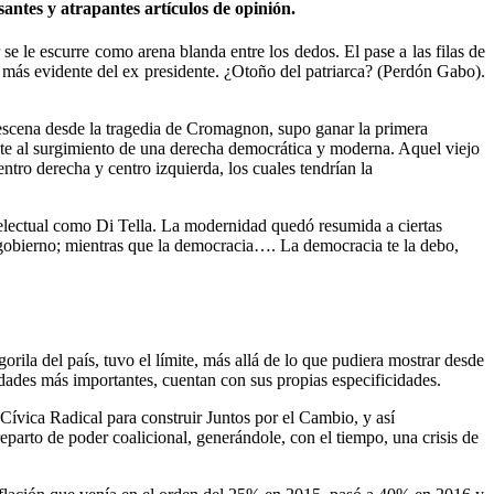
santes y atrapantes artículos de opinión.
 le escurre como arena blanda entre los dedos. El pase a las filas de
z más evidente del ex presidente. ¿Otoño del patriarca? (Perdón Gabo).
 escena desde la tragedia de Cromagnon, supo ganar la primera
ente al surgimiento de una derecha democrática y moderna. Aquel viejo
tro derecha y centro izquierda, los cuales tendrían la
ntelectual como Di Tella. La modernidad quedó resumida a ciertas
e gobierno; mientras que la democracia…. La democracia te la debo,
la del país, tuvo el límite, más allá de lo que pudiera mostrar desde
ciudades más importantes, cuentan con sus propias especificidades.
Cívica Radical para construir Juntos por el Cambio, y así
parto de poder coalicional, generándole, con el tiempo, una crisis de