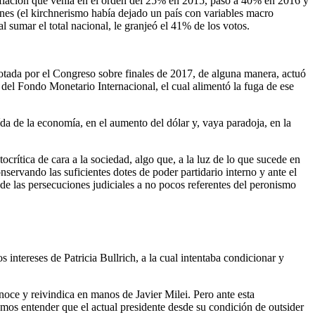
inflación que venía en el orden del 25% en 2015, pasó a 40% en 2016 y
ones (el kirchnerismo había dejado un país con variables macro
l sumar el total nacional, le granjeó el 41% de los votos.
otada por el Congreso sobre finales de 2017, de alguna manera, actuó
del Fondo Monetario Internacional, el cual alimentó la fuga de ese
a de la economía, en el aumento del dólar y, vaya paradoja, en la
crítica de cara a la sociedad, algo que, a la luz de lo que sucede en
nservando las suficientes dotes de poder partidario interno y ante el
 de las persecuciones judiciales a no pocos referentes del peronismo
 intereses de Patricia Bullrich, a la cual intentaba condicionar y
noce y reivindica en manos de Javier Milei. Pero ante esta
emos entender que el actual presidente desde su condición de outsider