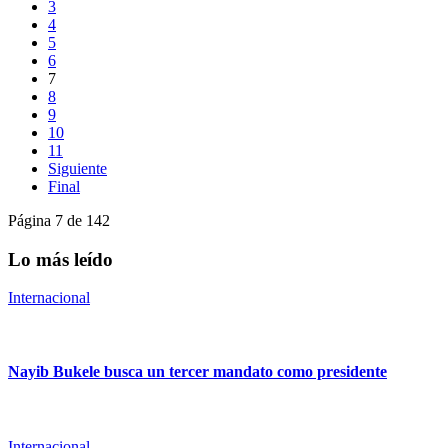
3
4
5
6
7
8
9
10
11
Siguiente
Final
Página 7 de 142
Lo más leído
Internacional
Nayib Bukele busca un tercer mandato como presidente
Internacional