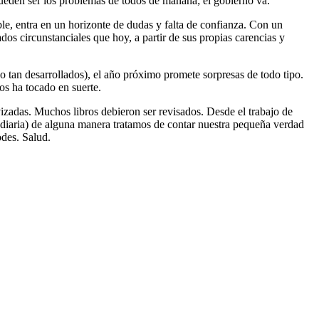
ueden ser los problemas de todos de mañana; el gobierno va.
ble, entra en un horizonte de dudas y falta de confianza. Con un
dos circunstanciales que hoy, a partir de sus propias carencias y
o tan desarrollados), el año próximo promete sorpresas de todo tipo.
os ha tocado en suerte.
zadas. Muchos libros debieron ser revisados. Desde el trabajo de
a diaria) de alguna manera tratamos de contar nuestra pequeña verdad
odes. Salud.