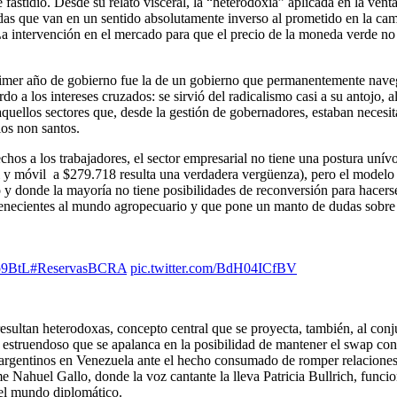
fastidio. Desde su relato visceral, la “heterodoxia” aplicada en la venta
das que van en un sentido absolutamente inverso al prometido en la camp
a intervención en el mercado para que el precio de la moneda verde no c
 primer año de gobierno fue la de un gobierno que permanentemente naveg
do a los intereses cruzados: se sirvió del radicalismo casi a su antojo,
aquellos sectores que, desde la gestión de gobernadores, estaban necesi
os non santos.
hos a los trabajadores, el sector empresarial no tiene una postura unív
ital y móvil a $279.718 resulta una verdadera vergüenza), pero el modelo
 y donde la mayoría no tiene posibilidades de reconversión para hacer
rtenecientes al mundo agropecuario y que pone un manto de dudas sobre
lo9BtL
#ReservasBCRA
pic.twitter.com/BdH04ICfBV
esultan heterodoxas, concepto central que se proyecta, también, al conju
struendoso que se apalanca en la posibilidad de mantener el swap con e
os argentinos en Venezuela ante el hecho consumado de romper relacion
me Nahuel Gallo, donde la voz cantante la lleva Patricia Bullrich, funcio
 el mundo diplomático.