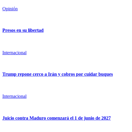
Opinión
Presos en su libertad
Internacional
Trump repone cerco a Irán y cobros por cuidar buques
Internacional
Juicio contra Maduro comenzará el 1 de junio de 2027