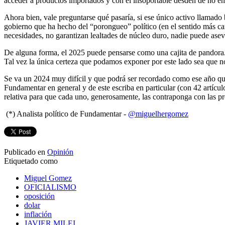
acceder a productos importados y con el insoportable desdén de no e
Ahora bien, vale preguntarse qué pasaría, si ese único activo llamado 
gobierno que ha hecho del “porongueo” político (en el sentido más carce
necesidades, no garantizan lealtades de núcleo duro, nadie puede aseve
De alguna forma, el 2025 puede pensarse como una cajita de pandora. M
Tal vez la única certeza que podamos exponer por este lado sea que no
Se va un 2024 muy difícil y que podrá ser recordado como ese año que
Fundamentar en general y de este escriba en particular (con 42 artícu
relativa para que cada uno, generosamente, las contraponga con las pr
(*) Analista político de Fundamentar -
@miguelhergomez
Publicado en
Opinión
Etiquetado como
Miguel Gomez
OFICIALISMO
oposición
dolar
inflación
JAVIER MILEI