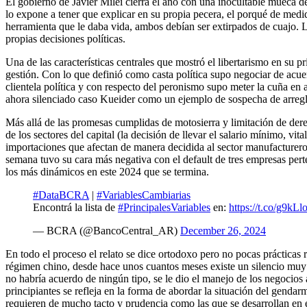
El gobierno de Javier Milei cierra el año con una inocultable mueca de 
lo expone a tener que explicar en su propia pecera, el porqué de medi
herramienta que le daba vida, ambos debían ser extirpados de cuajo. L
propias decisiones políticas.
Una de las características centrales que mostró el libertarismo en su
gestión. Con lo que definió como casta política supo negociar de acuer
clientela política y con respecto del peronismo supo meter la cuña en 
ahora silenciado caso Kueider como un ejemplo de sospecha de arregl
Más allá de las promesas cumplidas de motosierra y limitación de derec
de los sectores del capital (la decisión de llevar el salario mínimo, v
importaciones que afectan de manera decidida al sector manufacturero
semana tuvo su cara más negativa con el default de tres empresas pe
los más dinámicos en este 2024 que se termina.
#DataBCRA
|
#VariablesCambiarias
Encontrá la lista de
#PrincipalesVariables
en:
https://t.co/g9kL
— BCRA (@BancoCentral_AR)
December 26, 2024
En todo el proceso el relato se dice ortodoxo pero no pocas prácticas r
régimen chino, desde hace unos cuantos meses existe un silencio muy e
no habría acuerdo de ningún tipo, se le dio el manejo de los negoci
principiantes se refleja en la forma de abordar la situación del gendar
requieren de mucho tacto y prudencia como las que se desarrollan en