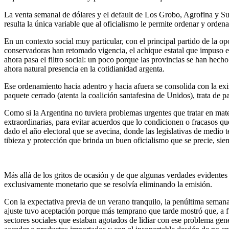
La venta semanal de dólares y el default de Los Grobo, Agrofina y Su
resulta la única variable que al oficialismo le permite ordenar y orde
En un contexto social muy particular, con el principal partido de la o
conservadoras han retomado vigencia, el achique estatal que impuso e
ahora pasa el filtro social: un poco porque las provincias se han hech
ahora natural presencia en la cotidianidad argenta.
Ese ordenamiento hacia adentro y hacia afuera se consolida con la exis
paquete cerrado (atenta la coalición santafesina de Unidos), trata de 
Como si la Argentina no tuviera problemas urgentes que tratar en materi
extraordinarias, para evitar acuerdos que lo condicionen o fracasos qu
dado el año electoral que se avecina, donde las legislativas de medio 
tibieza y protección que brinda un buen oficialismo que se precie, sie
Más allá de los gritos de ocasión y de que algunas verdades evidente
exclusivamente monetario que se resolvía eliminando la emisión.
Con la expectativa previa de un verano tranquilo, la penúltima semana
ajuste tuvo aceptación porque más temprano que tarde mostró que, a f
sectores sociales que estaban agotados de lidiar con ese problema gené