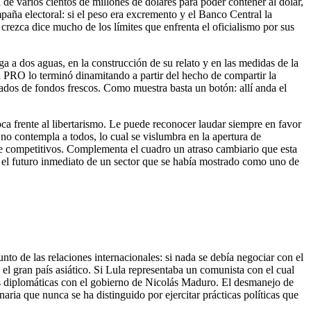
 de varios cientos de millones de dólares para poder contener al dólar,
aña electoral: si el peso era excremento y el Banco Central la
rezca dice mucho de los límites que enfrenta el oficialismo por sus
a a dos aguas, en la construcción de su relato y en las medidas de la
 al PRO lo terminó dinamitando a partir del hecho de compartir la
tados de fondos frescos. Como muestra basta un botón: allí anda el
oca frente al libertarismo. Le puede reconocer laudar siempre en favor
 no contempla a todos, lo cual se vislumbra en la apertura de
se competitivos. Complementa el cuadro un atraso cambiario que esta
 el futuro inmediato de un sector que se había mostrado como uno de
nto de las relaciones internacionales: si nada se debía negociar con el
l gran país asiático. Si Lula representaba un comunista con el cual
es diplomáticas con el gobierno de Nicolás Maduro. El desmanejo de
naria que nunca se ha distinguido por ejercitar prácticas políticas que