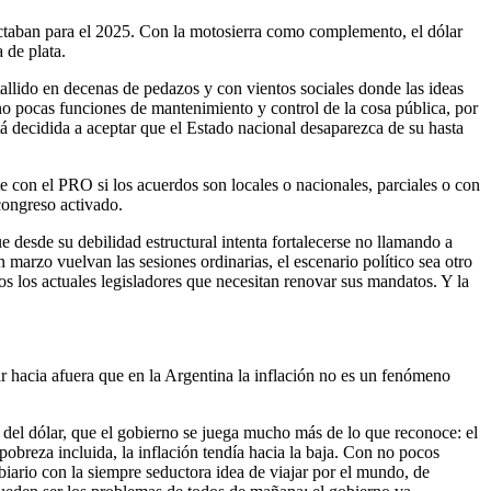
ectaban para el 2025. Con la motosierra como complemento, el dólar
 de plata.
stallido en decenas de pedazos y con vientos sociales donde las ideas
no pocas funciones de mantenimiento y control de la cosa pública, por
tá decidida a aceptar que el Estado nacional desaparezca de su hasta
te con el PRO si los acuerdos son locales o nacionales, parciales o con
congreso activado.
ue desde su debilidad estructural intenta fortalecerse no llamando a
 marzo vuelvan las sesiones ordinarias, el escenario político sea otro
os los actuales legisladores que necesitan renovar sus mandatos. Y la
r hacia afuera que en la Argentina la inflación no es un fenómeno
 del dólar, que el gobierno se juega mucho más de lo que reconoce: el
breza incluida, la inflación tendía hacia la baja. Con no pocos
biario con la siempre seductora idea de viajar por el mundo, de