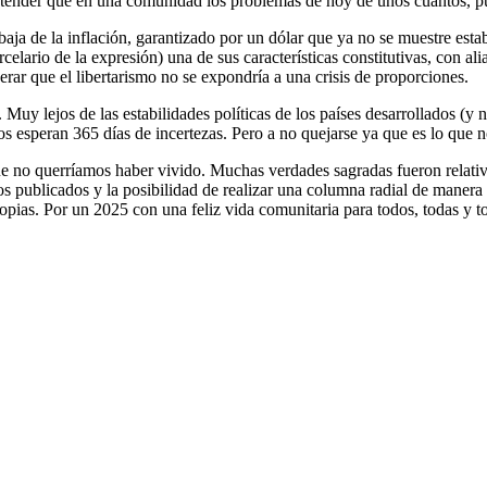
ntender que en una comunidad los problemas de hoy de unos cuantos, p
baja de la inflación, garantizado por un dólar que ya no se muestre esta
lario de la expresión) una de sus características constitutivas, con alia
rar que el libertarismo no se expondría a una crisis de proporciones.
uy lejos de las estabilidades políticas de los países desarrollados (y n
s esperan 365 días de incertezas. Pero a no quejarse ya que es lo que n
 no querríamos haber vivido. Muchas verdades sagradas fueron relativi
los publicados y la posibilidad de realizar una columna radial de maner
opias. Por un 2025 con una feliz vida comunitaria para todos, todas y t