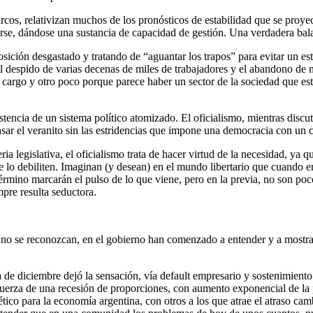
rcos, relativizan muchos de los pronósticos de estabilidad que se proy
narse, dándose una sustancia de capacidad de gestión. Una verdadera bala
posición desgastado y tratando de “aguantar los trapos” para evitar un e
l despido de varias decenas de miles de trabajadores y el abandono de 
o cargo y otro poco porque parece haber un sector de la sociedad que es
tencia de un sistema político atomizado. El oficialismo, mientras discu
pasar el veranito sin las estridencias que impone una democracia con un 
a legislativa, el oficialismo trata de hacer virtud de la necesidad, ya q
e lo debiliten. Imaginan (y desean) en el mundo libertario que cuando en
término marcarán el pulso de lo que viene, pero en la previa, no son poc
mpre resulta seductora.
s no se reconozcan, en el gobierno han comenzado a entender y a mostra
 de diciembre dejó la sensación, vía default empresario y sostenimiento
uerza de una recesión de proporciones, con aumento exponencial de la po
tico para la economía argentina, con otros a los que atrae el atraso cam