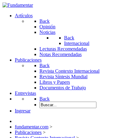
Artículos
Back
Opinión
Noticias
Back
Internacional
Lecturas Recomendadas
Notas Recomendadas
Publicaciones
Back
Revista Contexto Internacional
Revista Síntesis Mundial
Libros y Papers
Documentos de Trabajo
Entrevistas
Back
Ingresar
fundamentar.com
>
Publicaciones
>
Revista Contexto Internacional
>