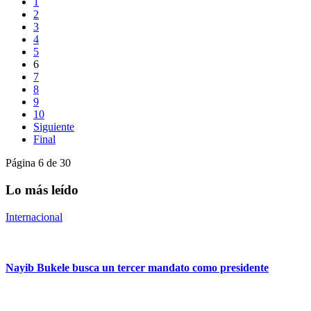
1
2
3
4
5
6
7
8
9
10
Siguiente
Final
Página 6 de 30
Lo más leído
Internacional
Nayib Bukele busca un tercer mandato como presidente