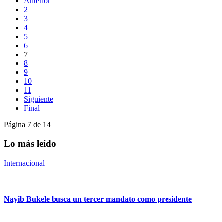
Anterior
2
3
4
5
6
7
8
9
10
11
Siguiente
Final
Página 7 de 14
Lo más leído
Internacional
Nayib Bukele busca un tercer mandato como presidente