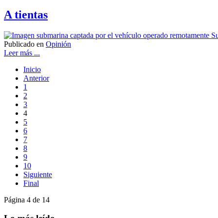
A tientas
Publicado en
Opinión
Leer más ...
Inicio
Anterior
1
2
3
4
5
6
7
8
9
10
Siguiente
Final
Página 4 de 14